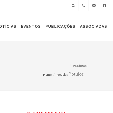
+55(11)
sindiplast@sin
OTÍCIAS
EVENTOS
PUBLICAÇÕES
ASSOCIADAS
3060-
9688
Produtos:
Rótulos
Home
Notícias