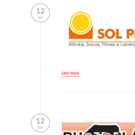
12
jun
Leia mais
12
jun