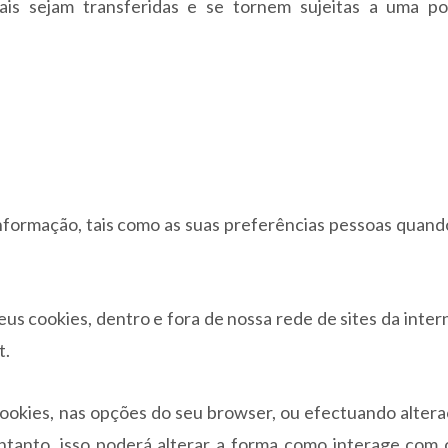
is sejam transferidas e se tornem sujeitas a uma pol
informação, tais como as suas preferências pessoas quando
us cookies, dentro e fora de nossa rede de sites da inter
t.
cookies, nas opções do seu browser, ou efectuando alter
ntanto, isso poderá alterar a forma como interage com 