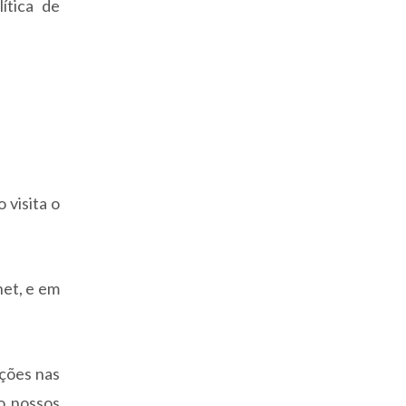
ítica de
 visita o
net, e em
ações nas
o nossos