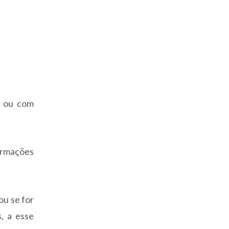
s ou com
formações
ou se for
s, a esse