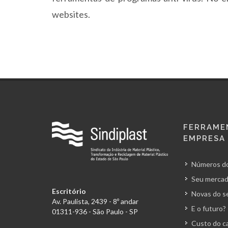
websites.
FERRAME
EMPRESA
Números do
Seu mercad
Escritório
Novas do s
Av. Paulista, 2439 - 8º andar
E o futuro?
01311-936 - São Paulo - SP
Custo do ca