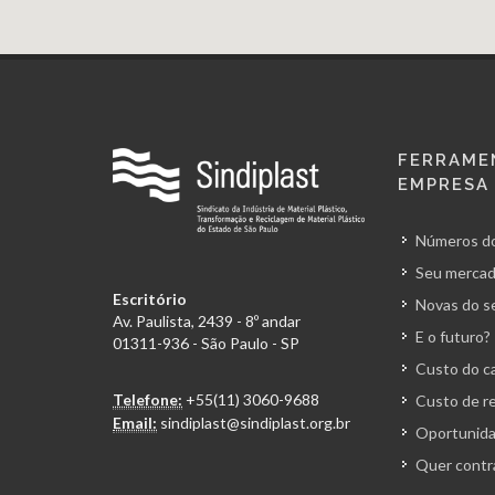
FERRAME
EMPRESA
Números do
Seu mercad
Escritório
Novas do s
Av. Paulista, 2439 - 8º andar
E o futuro?
01311-936 - São Paulo - SP
Custo do ca
Telefone:
+55(11) 3060-9688
Custo de r
Email:
sindiplast@sindiplast.org.br
Oportunida
Quer contr