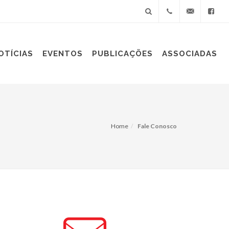
+55(11)
sindiplast@sin
OTÍCIAS
EVENTOS
PUBLICAÇÕES
ASSOCIADAS
3060-
9688
Home
Fale Conosco