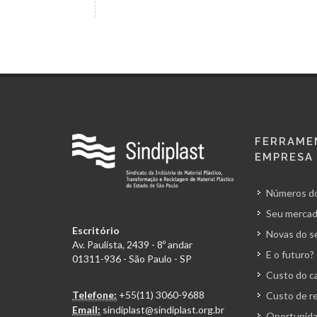
FERRAME
EMPRESA
Números do
Seu mercad
Escritório
Novas do s
Av. Paulista, 2439 - 8º andar
E o futuro?
01311-936 - São Paulo - SP
Custo do ca
Telefone:
+55(11) 3060-9688
Custo de r
Email:
sindiplast@sindiplast.org.br
Oportunida