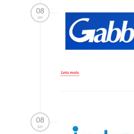
08
jun
Leia mais
08
jun