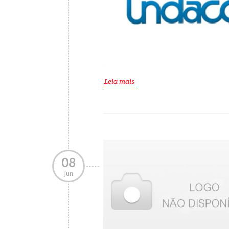
Leia mais
08
jun