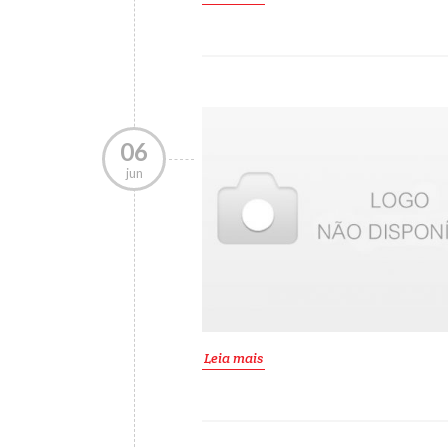
06
jun
Leia mais