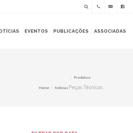
+55(11)
sindiplast@sin
OTÍCIAS
EVENTOS
PUBLICAÇÕES
ASSOCIADAS
3060-
9688
Produtos:
Peças Técnicas
Home
Notícias