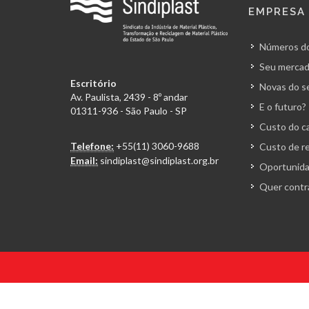
EMPRESA
Números do
Seu mercad
Escritório
Novas do s
Av. Paulista, 2439 - 8º andar
E o futuro?
01311-936 - São Paulo - SP
Custo do ca
Telefone:
+55(11) 3060-9688
Custo de r
Email:
sindiplast@sindiplast.org.br
Oportunida
Quer contr
© 2026 Todos os direitos reservados. Sindiplast.