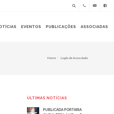
+55(11)
sindiplast@sin
OTÍCIAS
EVENTOS
PUBLICAÇÕES
ASSOCIADAS
3060-
9688
Home
Login de Associado
ÚLTIMAS NOTÍCIAS
PUBLICADA PORTARIA