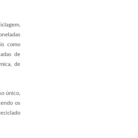
iclagem,
toneladas
ais como
ladas de
mica, de
so único,
 sendo os
eciclado