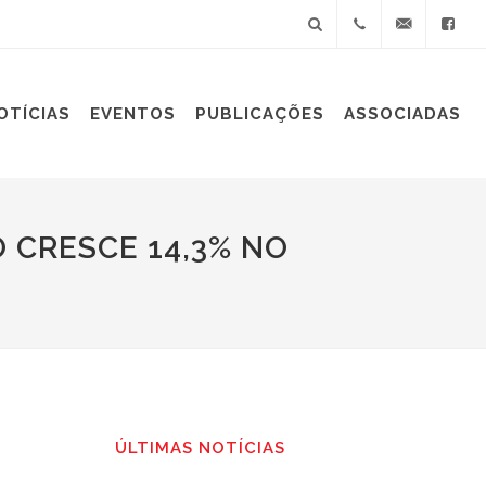
+55(11)
sindiplast@sin
OTÍCIAS
EVENTOS
PUBLICAÇÕES
ASSOCIADAS
3060-
9688
 CRESCE 14,3% NO
ÚLTIMAS NOTÍCIAS