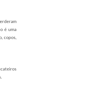
perderam
so é uma
o, copos,
ucateiros
s.