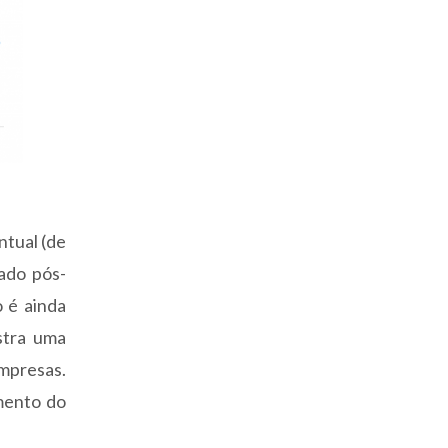
ntual (de
ado pós-
 é ainda
stra uma
mpresas.
mento do