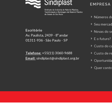
EMPRESA
Números do
Seu mercad
Escritório
Novas do s
Av. Paulista, 2439 - 8º andar
E o futuro?
01311-936 - São Paulo - SP
Custo do ca
Telefone:
+55(11) 3060-9688
Custo de r
Email:
sindiplast@sindiplast.org.br
Oportunida
Quer contr
© 2026 Todos os direitos reservados. Sindiplast.