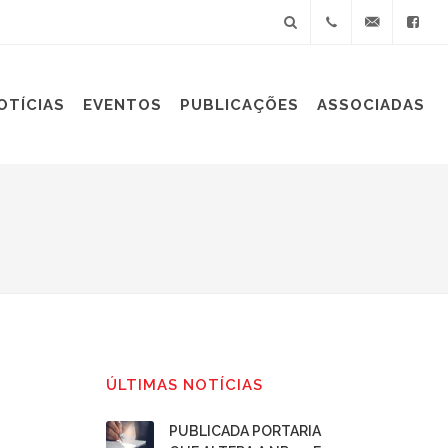
+55(11)
sindiplast@sin
OTÍCIAS
EVENTOS
PUBLICAÇÕES
ASSOCIADAS
3060-
9688
ÚLTIMAS NOTÍCIAS
PUBLICADA PORTARIA