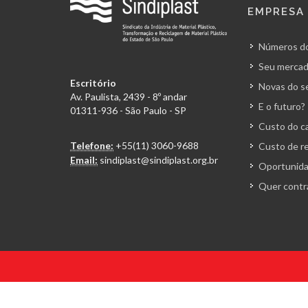
EMPRESA
Números do
Seu mercad
Escritório
Novas do s
Av. Paulista, 2439 - 8º andar
E o futuro?
01311-936 - São Paulo - SP
Custo do ca
Telefone:
+55(11) 3060-9688
Custo de r
Email:
sindiplast@sindiplast.org.br
Oportunida
Quer contr
© 2026 Todos os direitos reservados. Sindiplast.