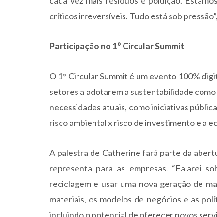
cada vez mais resíduos e poluição. Estamos
críticos irreversíveis. Tudo está sob pressão”,
Participação no 1° Circular Summit
O 1° Circular Summit é um evento 100% digit
setores a adotarem a sustentabilidade com
necessidades atuais, como iniciativas pública
risco ambiental x risco de investimento e a 
A palestra de Catherine fará parte da abertu
representa para as empresas. “Falarei s
reciclagem e usar uma nova geração de mate
materiais, os modelos de negócios e as polí
incluindo o potencial de oferecer novos serv