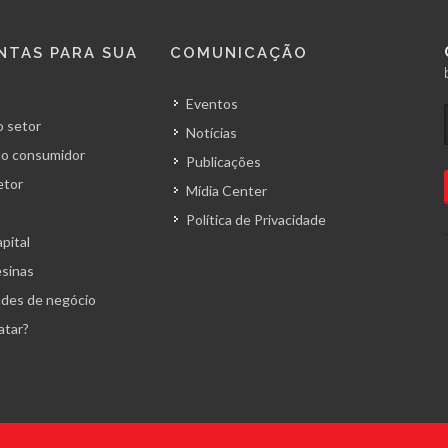
NTAS PARA SUA
COMUNICAÇÃO
Eventos
 setor
Notícias
o consumidor
Publicações
etor
Mídia Center
Política de Privacidade
pital
esinas
des de negócio
atar?