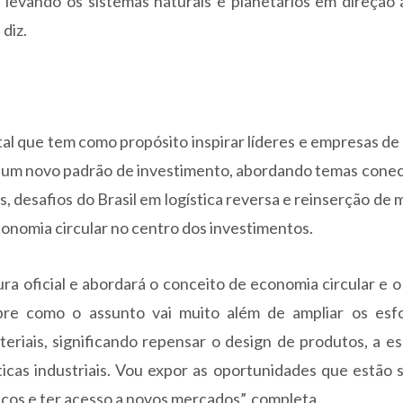
 levando os sistemas naturais e planetários em direção
 diz.
al que tem como propósito inspirar líderes e empresas de
o um novo padrão de investimento, abordando temas conec
s, desafios do Brasil em logística reversa e reinserção de m
economia circular no centro dos investimentos.
ra oficial e abordará o conceito de economia circular e o
obre como o assunto vai muito além de ampliar os esf
riais, significando repensar o design de produtos, a e
ticas industriais. Vou expor as oportunidades que estão 
iços e ter acesso a novos mercados”, completa.