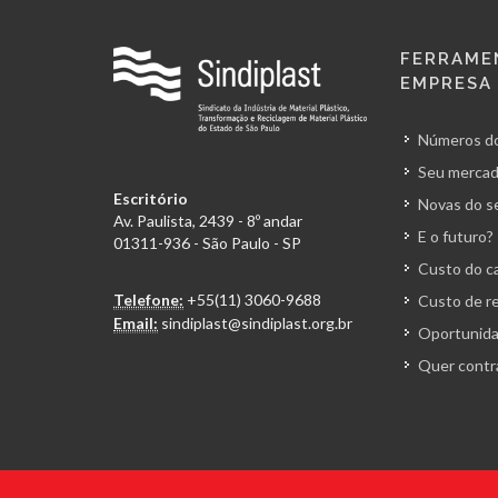
FERRAME
EMPRESA
Números do
Seu mercad
Escritório
Novas do s
Av. Paulista, 2439 - 8º andar
E o futuro?
01311-936 - São Paulo - SP
Custo do ca
Telefone:
+55(11) 3060-9688
Custo de r
Email:
sindiplast@sindiplast.org.br
Oportunida
Quer contr