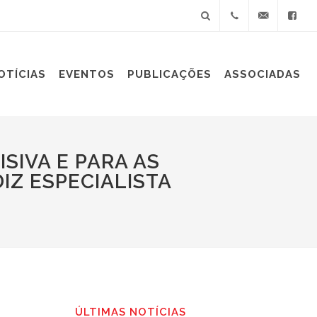
+55(11)
sindiplast@sin
OTÍCIAS
EVENTOS
PUBLICAÇÕES
ASSOCIADAS
3060-
9688
SIVA E PARA AS
IZ ESPECIALISTA
ÚLTIMAS NOTÍCIAS