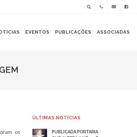
+55(11)
sindiplast@sin
OTÍCIAS
EVENTOS
PUBLICAÇÕES
ASSOCIADAS
3060-
9688
AGEM
ÚLTIMAS NOTÍCIAS
foram os
PUBLICADA PORTARIA