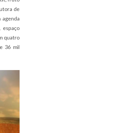
dutora de
m agenda
, espaço
om quatro
e 36 mil