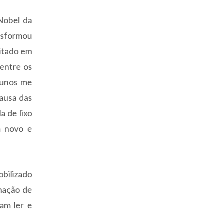
Nobel da
ansformou
eitado em
entre os
lunos me
ausa das
a de lixo
m novo e
obilizado
mação de
iam ler e