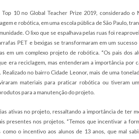
o Top 10 no Global Teacher Prize 2019, considerado o 
agem e robótica, em uma escola pública de São Paulo, tr
omunidade. O lixo que se espalhava pelas ruas foi reaprov
 garrafas PET e bexigas se transformaram em um sucesso 
s em um complexo projeto de robótica. “Os pais dos a
ue era reciclagem, mas entenderam a importância por c
a. Realizado no bairro Cidade Leonor, mais de uma tonelad
 viraram materiais para praticar robótica ou tiveram u
 produtos para a manutenção do projeto.
s ativas no projeto, ressaltando a importância de ter m
s presentes nos projetos. “Temos que incentivar a for
as como o incentivo aos alunos de 13 anos, que mal sab