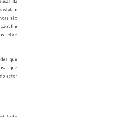
ausas da
instalam
nças são
ção”. Ele
os sobre
ades que
nsar que
 do setor
st, fruto