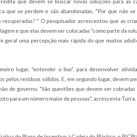
credita que devem se buscar novas soluções para as c
ca que se perdem e são abandonadas. “Por que não se 
m recuperadas? ” O pesquisador acrescentou que as cria
lagem e que elas devem ser colocadas “como parte da solu
 geral uma percepção mais rápida do que muitos adult
eiro lugar, “entender o lixo”, para desenvolver ativid
s pelos resíduos sólidos. E, em segundo lugar, devem pe
, não de governo. “São questões que devem ser cobradas
goto para um número maior de pessoas”, acrescenta Turra.
tiva do Plano de Incentivo à Cadeia do Plástico, o PICPla