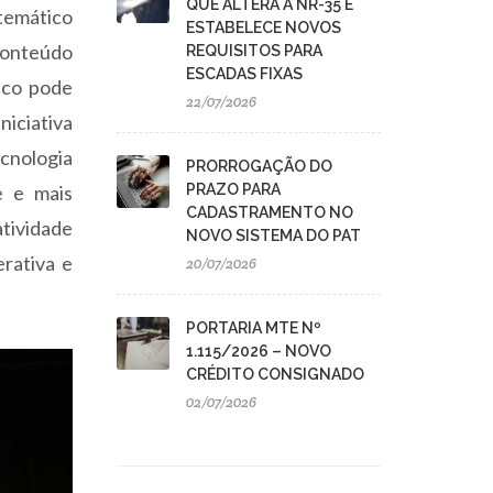
QUE ALTERA A NR-35 E
temático
ESTABELECE NOVOS
conteúdo
REQUISITOS PARA
ESCADAS FIXAS
tico pode
22/07/2026
niciativa
ecnologia
PRORROGAÇÃO DO
e e mais
PRAZO PARA
CADASTRAMENTO NO
tividade
NOVO SISTEMA DO PAT
rativa e
20/07/2026
PORTARIA MTE Nº
1.115/2026 – NOVO
CRÉDITO CONSIGNADO
02/07/2026