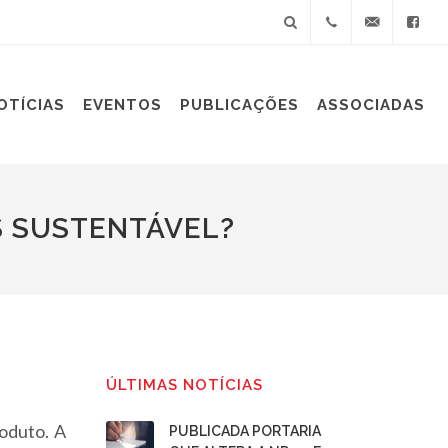
+55(11)
sindiplast@sin
OTÍCIAS
EVENTOS
PUBLICAÇÕES
ASSOCIADAS
3060-
9688
S SUSTENTÁVEL?
ÚLTIMAS NOTÍCIAS
roduto. A
PUBLICADA PORTARIA