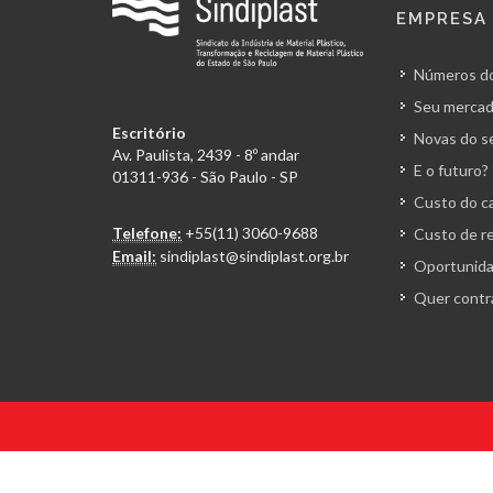
EMPRESA
Números do
Seu mercad
Escritório
Novas do s
Av. Paulista, 2439 - 8º andar
E o futuro?
01311-936 - São Paulo - SP
Custo do ca
Telefone:
+55(11) 3060-9688
Custo de r
Email:
sindiplast@sindiplast.org.br
Oportunida
Quer contr
© 2026 Todos os direitos reservados. Sindiplast.