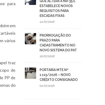
QUE ALTERA A NR-35 E
ase para
ESTABELECE NOVOS
REQUISITOS PARA
ESCADAS FIXAS
22/07/2026
também em
artáveis
PRORROGAÇÃO DO
m vários
PRAZO PARA
CADASTRAMENTO NO
NOVO SISTEMA DO PAT
20/07/2026
pel traz
 copo de
PORTARIA MTE Nº
1.115/2026 – NOVO
 de PP de
CRÉDITO CONSIGNADO
apenas do
02/07/2026