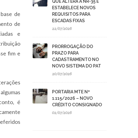
QUE ALTERA A NR-35 E
ESTABELECE NOVOS
 base de
REQUISITOS PARA
ESCADAS FIXAS
mento de
22/07/2026
ciadas e
tribuição
PRORROGAÇÃO DO
se fim e
PRAZO PARA
CADASTRAMENTO NO
NOVO SISTEMA DO PAT
20/07/2026
terações
 algumas
PORTARIA MTE Nº
1.115/2026 – NOVO
conto, é
CRÉDITO CONSIGNADO
icamente
02/07/2026
eferidos