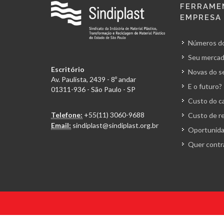
FERRAME
EMPRESA
Números do
Seu mercad
Escritório
Novas do s
Av. Paulista, 2439 - 8º andar
E o futuro?
01311-936 - São Paulo - SP
Custo do ca
Telefone:
+55(11) 3060-9688
Custo de r
Email:
sindiplast@sindiplast.org.br
Oportunida
Quer contr
© 2026 Todos os direitos reservados. Sindiplast.