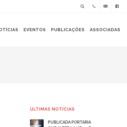
+55(11)
sindiplast@sin
OTÍCIAS
EVENTOS
PUBLICAÇÕES
ASSOCIADAS
3060-
9688
ÚLTIMAS NOTÍCIAS
PUBLICADA PORTARIA