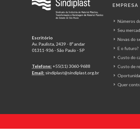
EMPRESA
Números do
Seu mercad
Escritório
Novas do s
Av. Paulista, 2439 - 8º andar
E o futuro?
01311-936 - São Paulo - SP
Custo do ca
Telefone:
+55(11) 3060-9688
Custo de r
Email:
sindiplast@sindiplast.org.br
Oportunida
Quer contr
© 2026 Todos os direitos reservados. Sindiplast.