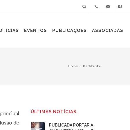
+55(11)
sindiplast@sin
OTÍCIAS
EVENTOS
PUBLICAÇÕES
ASSOCIADAS
3060-
9688
Home
Perfil 2017
ÚLTIMAS NOTÍCIAS
rincipal
clusão de
PUBLICADA PORTARIA