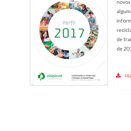
novos
algum
infor
recic
de tra
de 20
FA