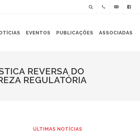
+55(11)
sindiplast@sin
OTÍCIAS
EVENTOS
PUBLICAÇÕES
ASSOCIADAS
3060-
9688
STICA REVERSA DO
AREZA REGULATÓRIA
ÚLTIMAS NOTÍCIAS