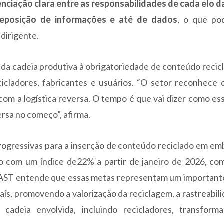
enciação clara entre as responsabilidades de cada elo d
eposição de informações e até de dados
, o que po
o dirigente.
 da cadeia produtiva à obrigatoriedade de conteúdo recic
cicladores, fabricantes e usuários. “O setor reconhece
om a logística reversa. O tempo é que vai dizer como es
versa no começo”, afirma.
ogressivas para a inserção de conteúdo reciclado em em
ando com um índice de22% a partir de janeiro de 2026, c
LAST entende que essas metas representam um important
país, promovendo a valorização da reciclagem, a rastreabil
cadeia envolvida, incluindo recicladores, transform