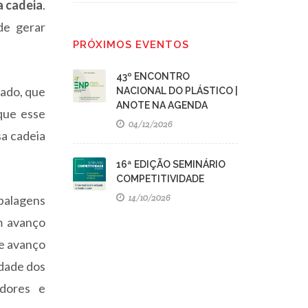
a cadeia
.
de gerar
PRÓXIMOS EVENTOS
43º ENCONTRO
lado, que
NACIONAL DO PLÁSTICO |
ANOTE NA AGENDA
 que esse
04/12/2026
sa cadeia
16ª EDIÇÃO SEMINÁRIO
COMPETITIVIDADE
14/10/2026
balagens
om avanço
e avanço
idade dos
adores e