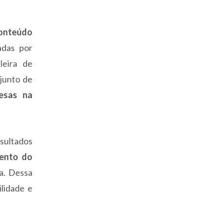
conteúdo
adas por
leira de
njunto de
esas na
sultados
mento do
a. Dessa
lidade e