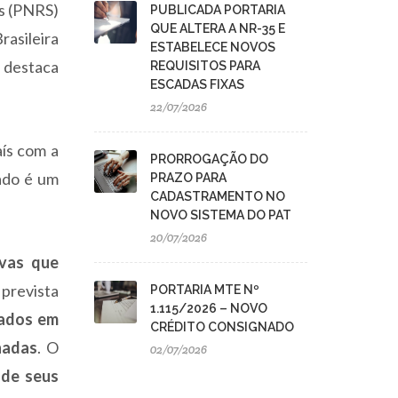
os (PNRS)
PUBLICADA PORTARIA
QUE ALTERA A NR-35 E
rasileira
ESTABELECE NOVOS
s destaca
REQUISITOS PARA
ESCADAS FIXAS
22/07/2026
ís com a
PRORROGAÇÃO DO
lado é um
PRAZO PARA
CADASTRAMENTO NO
NOVO SISTEMA DO PAT
20/07/2026
ivas que
prevista
PORTARIA MTE Nº
1.115/2026 – NOVO
lados em
CRÉDITO CONSIGNADO
hadas
. O
02/07/2026
 de seus