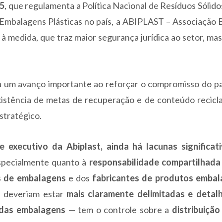
25
, que regulamenta a Política Nacional de Resíduos Sólid
e Embalagens Plásticas no país, a ABIPLAST – Associação B
 à medida, que traz maior segurança jurídica ao setor, ma
a um avanço importante ao reforçar o compromisso do pa
 existência de metas de recuperação e de conteúdo recic
stratégico.
te executivo da Abiplast, ainda há lacunas significat
especialmente quanto à
responsabilidade compartilhada
s de embalagens
e dos
fabricantes de produtos emba
 deveriam estar
mais claramente delimitadas e detal
 das embalagens
— tem o controle sobre a
distribuição