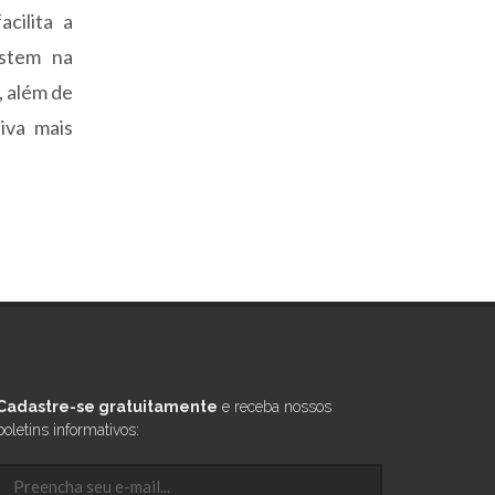
cilita a
estem na
, além de
iva mais
Cadastre-se gratuitamente
e receba nossos
boletins informativos: