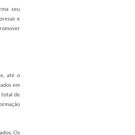
irma seu
presas e
romover
e, até o
izados em
 total de
sformação
tados. Os