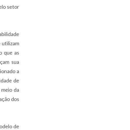
elo setor
abilidade
 utilizam
o que as
eçam sua
cionado a
lidade de
r meio da
zação dos
modelo de