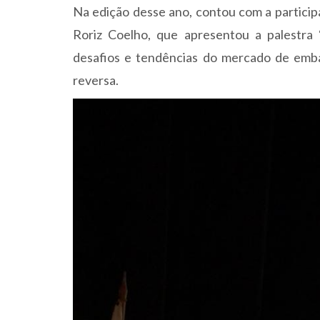
Na edição desse ano, contou com a partici
Roriz Coelho, que apresentou a palestra
desafios e tendências do mercado de embala
reversa.