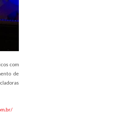
icos com
mento de
icladoras
om.br/