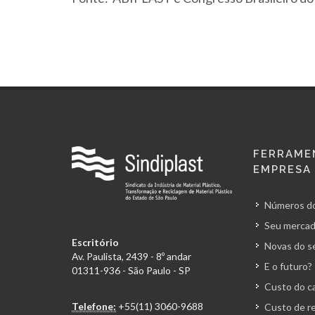
FERRAME
EMPRESA
Números do
Seu mercad
Escritório
Novas do s
Av. Paulista, 2439 - 8º andar
E o futuro?
01311-936 - São Paulo - SP
Custo do ca
Telefone:
+55(11) 3060-9688
Custo de r