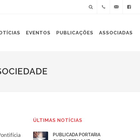
+55(11)
sindiplast@sin
OTÍCIAS
EVENTOS
PUBLICAÇÕES
ASSOCIADAS
3060-
9688
SOCIEDADE
ÚLTIMAS NOTÍCIAS
ontifícia
PUBLICADA PORTARIA