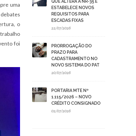
QUE ALTERA A NR-35 E
empre uma
ESTABELECE NOVOS
m debates
REQUISITOS PARA
ESCADAS FIXAS
rtura, o
22/07/2026
trabalho
vento foi
PRORROGAÇÃO DO
PRAZO PARA
CADASTRAMENTO NO
NOVO SISTEMA DO PAT
20/07/2026
PORTARIA MTE Nº
1.115/2026 – NOVO
CRÉDITO CONSIGNADO
02/07/2026