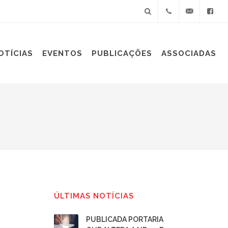
+55(11)
sindiplast@sin
OTÍCIAS
EVENTOS
PUBLICAÇÕES
ASSOCIADAS
3060-
9688
ÚLTIMAS NOTÍCIAS
PUBLICADA PORTARIA