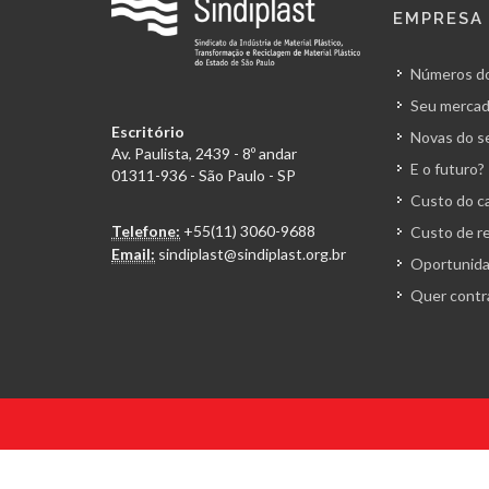
EMPRESA
Números do
Seu mercad
Escritório
Novas do s
Av. Paulista, 2439 - 8º andar
E o futuro?
01311-936 - São Paulo - SP
Custo do ca
Telefone:
+55(11) 3060-9688
Custo de r
Email:
sindiplast@sindiplast.org.br
Oportunida
Quer contr
© 2026 Todos os direitos reservados. Sindiplast.