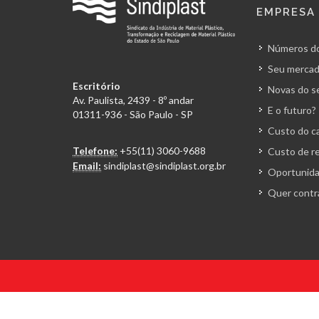
EMPRESA
Números do
Seu mercad
Escritório
Novas do s
Av. Paulista, 2439 - 8º andar
E o futuro?
01311-936 - São Paulo - SP
Custo do ca
Telefone:
+55(11) 3060-9688
Custo de r
Email:
sindiplast@sindiplast.org.br
Oportunida
Quer contr
© 2026 Todos os direitos reservados. Sindiplast.