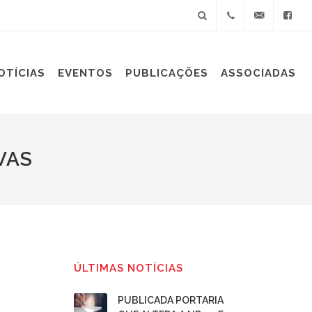
+55(11)
sindiplast@sin
OTÍCIAS
EVENTOS
PUBLICAÇÕES
ASSOCIADAS
3060-
9688
VAS
ÚLTIMAS NOTÍCIAS
PUBLICADA PORTARIA