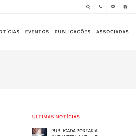
+55(11)
sindiplast@sin
OTÍCIAS
EVENTOS
PUBLICAÇÕES
ASSOCIADAS
3060-
9688
ÚLTIMAS NOTÍCIAS
PUBLICADA PORTARIA