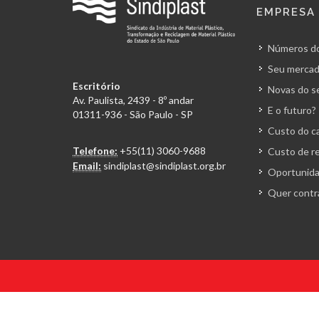
EMPRESA
Números do
Seu mercad
Escritório
Novas do s
Av. Paulista, 2439 - 8º andar
E o futuro?
01311-936 - São Paulo - SP
Custo do ca
Telefone:
+55(11) 3060-9688
Custo de r
Email:
sindiplast@sindiplast.org.br
Oportunida
Quer contr
© 2026 Todos os direitos reservados. Sindiplast.