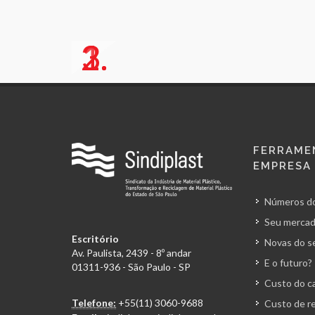
1.
2.
3.
FERRAME
EMPRESA
Números do
Seu mercad
Escritório
Novas do s
Av. Paulista, 2439 - 8º andar
E o futuro?
01311-936 - São Paulo - SP
Custo do ca
Telefone:
+55(11) 3060-9688
Custo de r