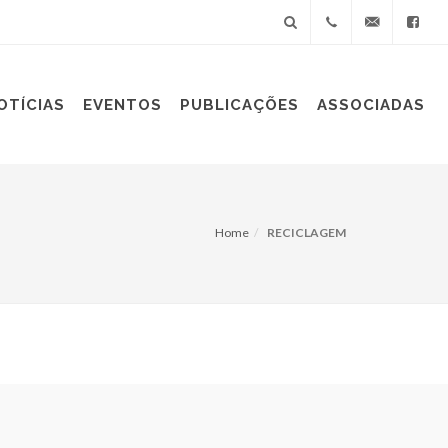
+55(11)
sindiplast@sin
OTÍCIAS
EVENTOS
PUBLICAÇÕES
ASSOCIADAS
3060-
9688
Home
RECICLAGEM