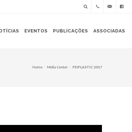
+55(11)
sindiplast@sin
OTÍCIAS
EVENTOS
PUBLICAÇÕES
ASSOCIADAS
3060-
9688
Home
Mídia Center
FEIPLASTIC 2017