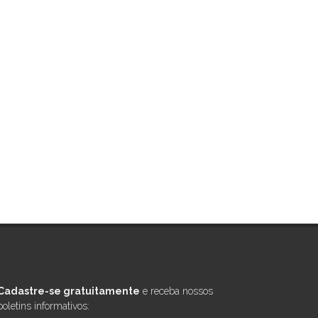
Cadastre-se gratuitamente
e receba nossos
boletins informativos: