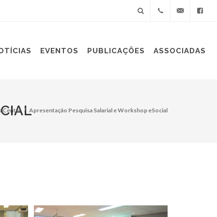
+55(11)
sindiplast@sin
OTÍCIAS
EVENTOS
PUBLICAÇÕES
ASSOCIADAS
3060-
9688
CIAL
a Center
Apresentação Pesquisa Salarial e Workshop eSocial