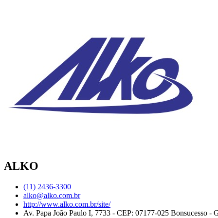
ALKO
(11) 2436-3300
alko@alko.com.br
http://www.alko.com.br/site/
Av. Papa João Paulo I, 7733 - CEP: 07177-025 Bonsucesso - G